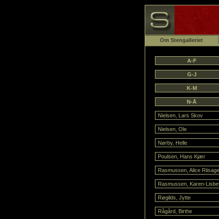
Om Stengalleriet
A-F
G-J
K-M
N-Å
Nielsen, Lars Skov
Nielsen, Ole
Nørby, Helle
Poulsen, Hans Kjær
Rasmussen, Alice Riisage
Rasmussen, Karen-Lisbe
Røgilds, Jytte
Rågård, Birthe