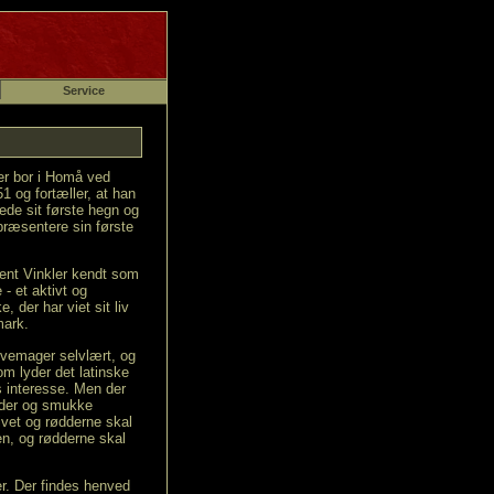
Service
er bor i Homå ved
1 og fortæller, at han
tede sit første hegn og
præsentere sin første
Bent Vinkler kendt som
 - et aktivt og
der har viet sit liv
mark.
rvemager selvlært, og
om lyder det latinske
s interesse. Men der
ødder og smukke
vet og rødderne skal
, og rødderne skal
er. Der findes henved