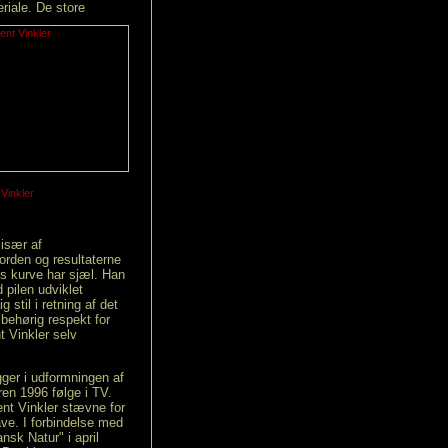
eriale.
De store
 Vinkler
især af
rden og resultaterne
rs kurve har sjæl.
Han
pilen udviklet
 stil i retning af det
behørig respekt for
t Vinkler selv
gger i udformningen af
en 1996 følge i TV.
nt Vinkler stævne for
have. I forbindelse med
nsk Natur" i april