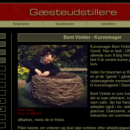
Inspiration
Smykkesten
Udstillere
Bent Vinkler - Kurvemager
Kurvemager Bent Vinkl
Grenå. Han er født i 195
allerede som 8-årig flet
blot 9 år senere kunne 
kurv.
Inden for branchen er 
en af de "gamle" i gårde
undersøgende menneske, 
til kurvemageriet i Dan
Bent Vinkler er som ku
det er især piletræet, s
r
navn salix, der har han
arbejdes også i siv, r
th
Bent Vinkler
græsser. Græsserne, si
Foto: Lis Albertus
indsamles om sommeren
afbarkes, mens de er friske.
Pilen høstes om vinteren og skal nøje sorteres efter arbejdsopgav