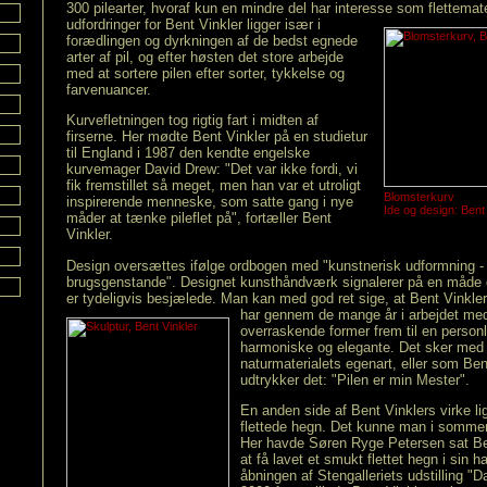
300 pilearter, hvoraf kun en mindre del har interesse som flettemat
udfordringer for Bent Vinkler ligger især i
forædlingen og dyrkningen af de bedst egnede
arter af pil, og efter høsten det store arbejde
med at sortere pilen efter sorter, tykkelse og
farvenuancer.
Kurvefletningen tog rigtig fart i midten af
firserne. Her mødte Bent Vinkler på en studietur
til England i 1987 den kendte engelske
kurvemager David Drew: "Det var ikke fordi, vi
fik fremstillet så meget, men han var et utroligt
Blomsterkurv
inspirerende menneske, som satte gang i nye
Ide og design: Bent
måder at tænke pileflet på", fortæller Bent
Vinkler.
Design oversættes ifølge ordbogen med "kunstnerisk udformning - 
brugsgenstande". Designet kunsthåndværk signalerer på en måde o
er tydeligvis besjælede. Man kan med god ret sige, at Bent Vinkle
har gennem de mange år i arbejdet med 
overraskende former frem til en personlig
harmoniske og elegante. Det sker med 
naturmaterialets egenart, eller som Ben
udtrykker det: "Pilen er min Mester".
En anden side af Bent Vinklers virke li
flettede hegn. Det kunne man i sommer
Her havde Søren Ryge Petersen sat Be
at få lavet et smukt flettet hegn i sin 
åbningen af Stengalleriets udstilling "Da