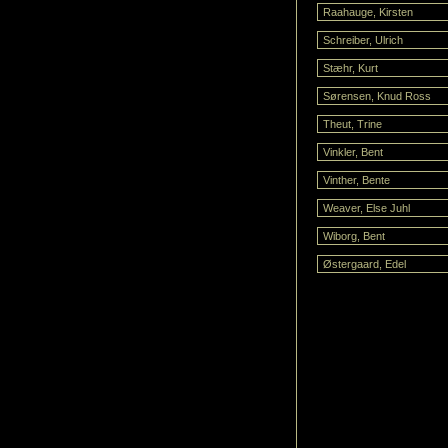
Raahauge, Kirsten
Schreiber, Ulrich
Stæhr, Kurt
Sørensen, Knud Ross
Theut, Trine
Vinkler, Bent
Vinther, Bente
Weaver, Else Juhl
Wiborg, Bent
Østergaard, Edel