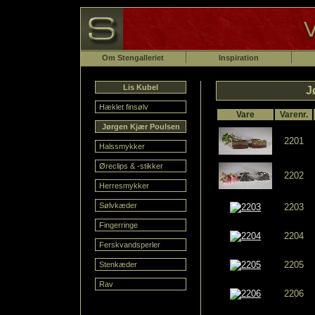
Om Stengalleriet
Inspiration
Lis Kubel
J
Hæklet finsølv
Vare
Varenr.
Jørgen Kjær Poulsen
2201
Halssmykker
Øreclips & -stikker
2202
Herresmykker
Sølvkæder
2203
Fingerringe
2204
Ferskvandsperler
2205
Stenkæder
Rav
2206