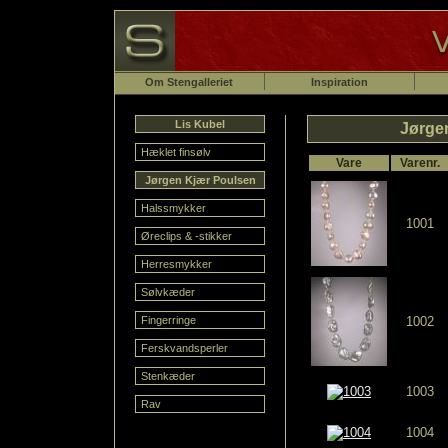
Om Stengalleriet
Inspiration
Lis Kubel
Jørge
Hæklet finsølv
Vare
Varenr.
Jørgen Kjær Poulsen
Halssmykker
1001
Øreclips & -stikker
Herresmykker
Sølvkæder
Fingerringe
1002
Ferskvandsperler
Stenkæder
1003
Rav
1004