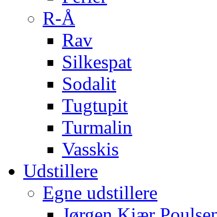
R-Å
Rav
Silkespat
Sodalit
Tugtupit
Turmalin
Vasskis
Udstillere
Egne udstillere
Jørgen Kjær Poulse