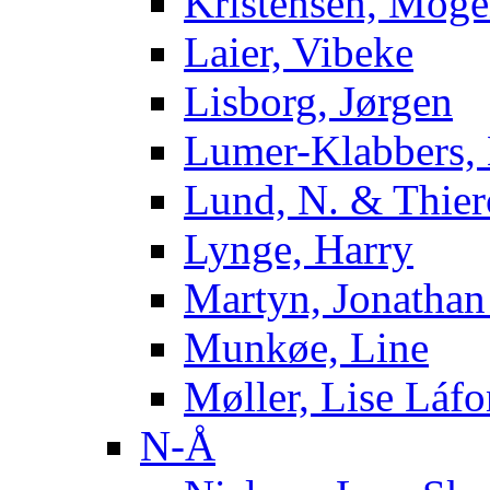
Kristensen, Moge
Laier, Vibeke
Lisborg, Jørgen
Lumer-Klabbers, 
Lund, N. & Thiero
Lynge, Harry
Martyn, Jonathan
Munkøe, Line
Møller, Lise Láfo
N-Å