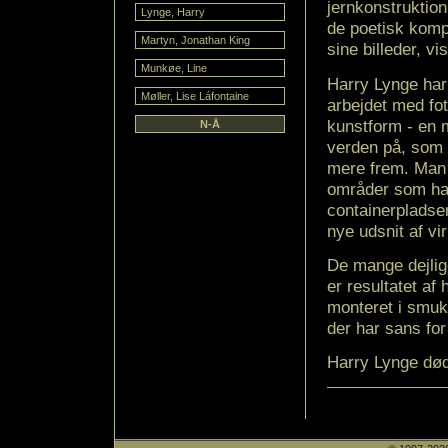
jernkonstruktion
Lynge, Harry
de poetisk komp
Martyn, Jonathan King
sine billeder, v
Munkøe, Line
Harry Lynge har 
Møller, Lise Láfontaine
arbejdet med fo
kunstform - en 
N-Å
verden på, som 
mere frem. Man 
områder som ha
containerpladsen
nye udsnit af vi
De mange dejlig
er resultatet a
monteret i smu
der har sans for
Harry Lynge døde