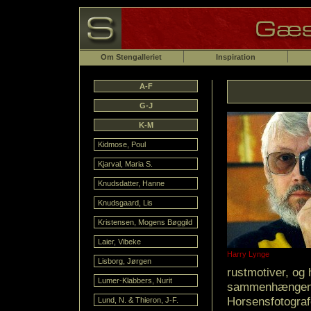
Om Stengalleriet
Inspiration
A-F
G-J
K-M
Kidmose, Poul
Kjarval, Maria S.
Knudsdatter, Hanne
Knudsgaard, Lis
Kristensen, Mogens Bøggild
Laier, Vibeke
Harry Lynge
Lisborg, Jørgen
rustmotiver, og
Lumer-Klabbers, Nurit
sammenhængen af
Horsensfotografe
Lund, N. & Thieron, J-F.