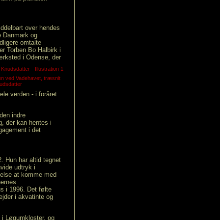
ddelbart over hendes
åde Danmark og
idligere omtalte
er Torben Bo Halbirk i
rksted i Odense, der
n ved Vadehavet, træsnit
udsdatter
ele verden - i foråret
 den indre
, der kan hentes i
ngagement i det
. Hun har altid tegnet
vide udtryk i
nøjelse at komme med
nernes
 i 1996. Det følte
jder i akvatinte og
 i Løgumkloster, og