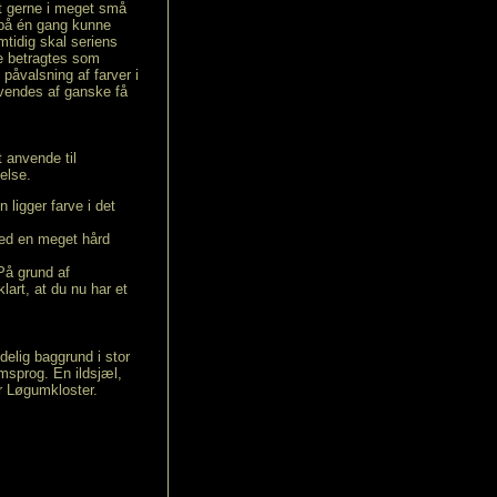
t gerne i meget små
l på én gang kunne
tidig skal seriens
e betragtes som
påvalsning af farver i
nvendes af ganske få
 anvende til
else.
ligger farve i det
med en meget hård
På grund af
klart, at du nu har et
elig baggrund i stor
rmsprog. En ildsjæl,
r Løgumkloster.