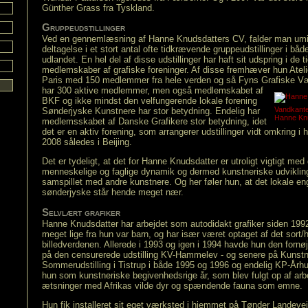
Günther Grass fra Tyskland.
Gruppeudstillinger
Ved en gennemlæsning af Hanne Knudsdatters CV, falder man umi
deltagelse i et stort antal ofte tidkrævende gruppeudstillinger i b
udlandet. En hel del af disse udstillinger har haft sit udspring i de t
medlemskaber af grafiske foreninger. Af disse fremhæver hun Ateli
Paris med 150 medlemmer fra hele verden og så Fyns Grafiske Væ
har 300 aktive medlemmer, men også
medlemskabet af
BKF og ikke mindst den velfungerende lokale forening
Vandkante
Sønderjyske Kunstnere har stor betydning. Endelig har
Hanne Kn
medlemsskabet af Danske Grafikere stor betydning, idet
det er en aktiv forening, som arrangerer udstillinger vidt omkring i h
2008 således i Beijing.
Det er tydeligt, at det for Hanne Knudsdatter er utroligt vigtigt med
menneskelige og faglige dynamik og dermed kunstneriske udvikling
samspillet med andre kunstnere. Og her føler hun, at det lokale e
sønderjyske står hende meget nær.
Selvlært grafiker
Hanne Knudsdatter har arbejdet som autodidakt grafiker siden 1992
meget lige fra hun var barn, og har især været optaget af det sort/h
billedverdenen. Allerede i 1993 og igen i 1994 havde hun den for
på den censurerede udstilling KV-Hammelev - og senere på Kunst
Sommerudstilling i Tistrup i både 1995 og 1996 og endelig KP-Århus
hun som kunstneriske begivenhedsrige år, som blev fulgt op af arbe
ætsninger med Afrikas vilde dyr og spændende fauna som emne.
Hun fik installeret sit eget værksted i hjemmet på Tønder Landevej