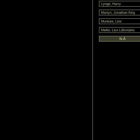
Lynge, Harry
Martyn, Jonathan King
Munkøe, Line
Møller, Lise Láfontaine
N-Å