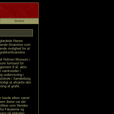
Service
8 glædede Hanne
mende tilværelse som
hende mulighed for at
grafikertilværelse.
 af Holmen Museum i
som formand for
gennem 8 år, aktiv
e værksteder i
g undervisning i
stskole i Sønderborg,
skeligt at afsætte den
ling af grafik.
 havde ellers været
em årene var det
stillere som Hendes
 fra Færøerne og
 navn på plakaten