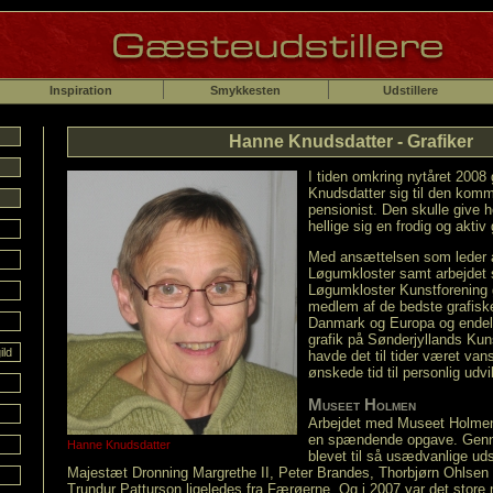
Inspiration
Smykkesten
Udstillere
Hanne Knudsdatter - Grafiker
I tiden omkring nytåret 200
Knudsdatter sig til den kom
pensionist. Den skulle give 
hellige sig en frodig og aktiv 
Med ansættelsen som leder
Løgumkloster samt arbejdet 
Løgumkloster Kunstforening 
medlem af de bedste grafisk
Danmark og Europa og endeli
grafik på Sønderjyllands Kun
ild
havde det til tider været van
ønskede tid til personlig udvik
Museet Holmen
Arbejdet med Museet Holmen
en spændende opgave. Genn
Hanne Knudsdatter
blevet til så usædvanlige ud
Majestæt Dronning Margrethe II, Peter Brandes, Thorbjørn Ohlsen
Trundur Patturson ligeledes fra Færøerne. Og i 2007 var det store