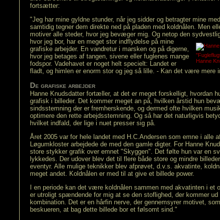
fortsætter:
"Jeg har mine gyldne stunder, når jeg sidder og betragter mine m
samtidig tegner dem direkte ned på pladen med koldnålen. Men elle
motiver alle steder, hvor jeg bevæger mig. Og netop den sydvestli
hvor jeg bor,
har en meget stor indflydelse på mine
grafiske arbejder. En vandretur i marsken og på digerne,
"Fugleflug
hvor jeg betages af tangen, sivene eller fuglenes mange
Hanne Kn
fodspor. Vadehavet er noget helt specielt: Landet er
fladt, og himlen er enorm stor og jeg så lille. - Kan det være mere 
De grafiske arbejder
Hanne Knudsdatter fortæller, at det er meget forskelligt, hvordan h
grafisk i billeder. Det kommer meget an på, hvilken årstid hun bevæ
sindsstemning der er fremherskende, og dermed ofte hvilken musik h
optimere den rette arbejdsstemning. Og så har det naturligvis betydn
hvilket indfald, der lige i nuet presser sig på.
Året 2005 var for hele landet med H.C.Andersen som emne i alle af
Løgumkloster arbejdede de med den gamle digter. For Hanne Knudsd
store stykker grafik over emnet "Skyggen". Det følte hun var en 
lykkedes. Der udover blev det til flere både store og mindre billede
eventyr. Alle mulige teknikker blev afprøvet, d.v.s. akvatinte, kold
meget andet. Koldnålen er med til at give et billede power.
I en periode kan det være koldnålen sammen med akvatinten i et 
er utroligt spændende for mig at se den stoflighed, der kommer ud
kombination. Det er en hårfin nerve, der gennemsyrer motivet, som 
beskueren, at bag dette billede bor et følsomt sind."