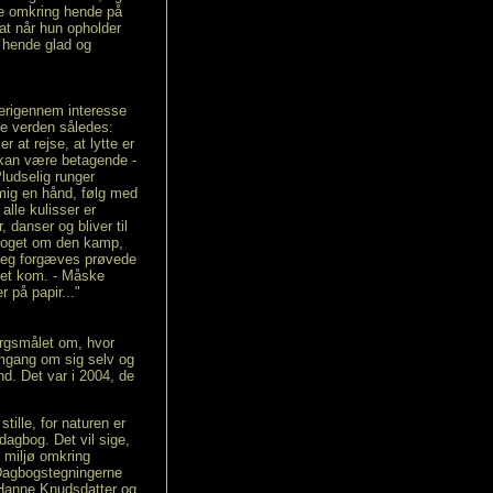
de omkring hende på
at når hun opholder
r hende glad og
herigennem interesse
ke verden således:
r at rejse, at lytte er
der kan være betagende -
Pludselig runger
 mig en hånd, følg med
alle kulisser er
, danser og bliver til
 noget om den kamp,
 jeg forgæves prøvede
 det kom. - Måske
r på papir..."
ørgsmålet om, hvor
omgang om sig selv og
nd. Det var i 2004, de
tille, for naturen er
 dagbog. Det vil sige,
 miljø omkring
 Dagbogstegningerne
r Hanne Knudsdatter og