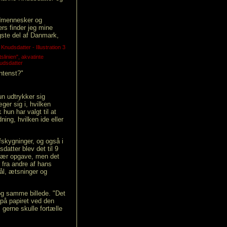
edmennesker og
rs finder jeg mine
gste del af Danmark,
tslinien", akvatinte
udsdatter
intenst?"
un udtrykker sig
ger sig i, hvilken
un har valgt til at
ing, hvilken ide eller
skygninger, og også i
atter blev det til 9
svær opgave, men det
r fra andre af hans
nål, ætsninger og
og samme billede. "Det
 på papiret ved den
gerne skulle fortælle