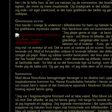
her i de år følte hun, at det var naturen og de mennesker, der boe
egnen, der mere og mere inspirerede. Og stadigvæk er det sådan, 
sig inde i sit eget værksted, er det bare grafikken der tæller og gø
veltilpas.
Grafikkens mystik
Hun havde i mange år undervist i billedskolen for børn og fattede 
for grafikkens mystiske verden. Hun beskriver selv sin kunstneris
"Jeg plejer gerne at sige - at læse e
at rejse - ord bliver til billeder, 
"Glenbrittle", akvatinte
glædelige - sørgelige eller sjove. 
Hanne Knudsdatter
latteren ud af siderne. - Kom, giv
mig ind i et eventyr af ord. Det er som at vandre på en scene, hvor 
levende ord. Med et forvandles ordene til levende billeder, der driller
streger på papir. Åben og sårbar overfor beskueren, der ikke aner
der har fundet sted inde i ordene - som dansede og drillede, mens
at fastholde nuet - for blot at se det forsvinde lige så hurtigt, som
finder jeg de tabte ord. Og gør jeg det, vil jeg rette dem ud til strege
Inspiration
Med disse filosofiske betragtninger bevæger vi os direkte ind i sp
inspirationerne kommer fra. Hanne Knudsdatter fortæller i første 
sin mand Jørn’s rejser til det foretrukne rejsemål i Nordvest Skotla
foretog rejsen første gang.
"Jeg var i bogstaveligste forstand ved at tabe vejret. Man bliver så s
så stor. Det affødte, at jeg for første gang i mit lange liv lavede en
at jeg tegnede en dagbog. Jeg tegnede menneskene i det specielle
popperne og naturen hvor ingen støj forstyrrede min billedverden.
blev så senere til stregætsninger og koldnåleraderinger", fortælle