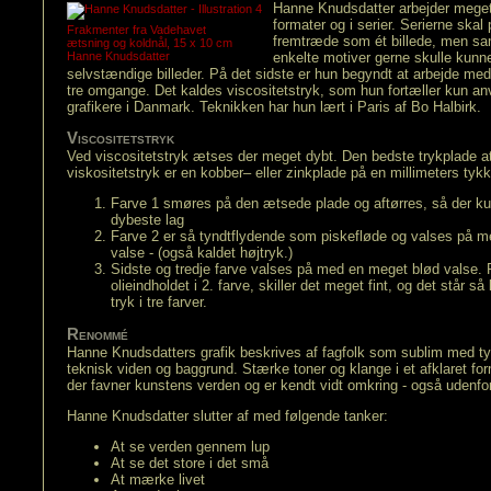
Hanne Knudsdatter arbejder mege
formater og i serier. Serierne ska
Frakmenter fra Vadehavet
fremtræde som ét billede, men sam
ætsning og koldnål, 15 x 10 cm
Hanne Knudsdatter
enkelte motiver gerne skulle kunn
selvstændige billeder. På det sidste er hun begyndt at arbejde med 
tre omgange. Det kaldes viscositetstryk, som hun fortæller kun a
grafikere i Danmark. Teknikken har hun lært i Paris af Bo Halbirk.
Viscositetstryk
Ved viscositetstryk ætses der meget dybt. Den bedste trykplade at
viskositetstryk er en kobber– eller zinkplade på en millimeters tykk
Farve 1 smøres på den ætsede plade og aftørres, så der kun 
dybeste lag
Farve 2 er så tyndtflydende som piskefløde og valses på 
valse - (også kaldet højtryk.)
Sidste og tredje farve valses på med en meget blød valse. 
olieindholdet i 2. farve, skiller det meget fint, og det står så 
tryk i tre farver.
Renommé
Hanne Knudsdatters grafik beskrives af fagfolk som sublim med tyd
teknisk viden og baggrund. Stærke toner og klange i et afklaret fo
der favner kunstens verden og er kendt vidt omkring - også udenfo
Hanne Knudsdatter slutter af med følgende tanker:
At se verden gennem lup
At se det store i det små
At mærke livet