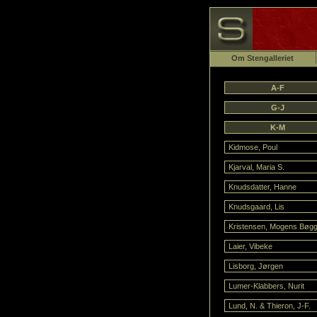
Om Stengalleriet
A-F
G-J
K-M
Kidmose, Poul
Kjarval, Maria S.
Knudsdatter, Hanne
Knudsgaard, Lis
Kristensen, Mogens Bøgg
Laier, Vibeke
Lisborg, Jørgen
Lumer-Klabbers, Nurit
Lund, N. & Thieron, J-F.